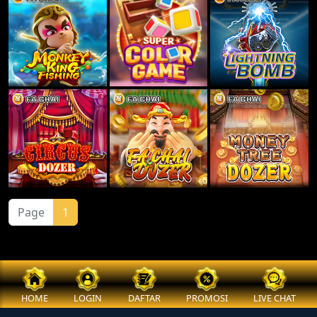
qu****dw
Telah Berhasil Melakukan Withdraw
Page
1
Rp 2.878.000,00
HOME
LOGIN
DAFTAR
PROMOSI
LIVE CHAT